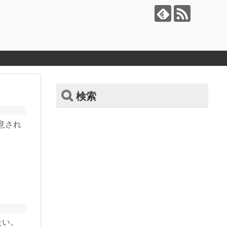
検索
用意され
たい。