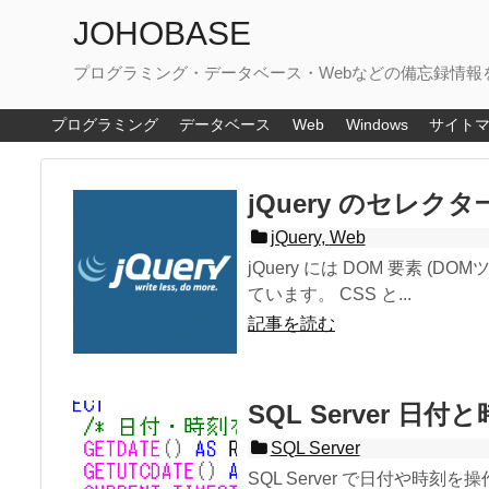
JOHOBASE
プログラミング・データベース・Webなどの備忘録情報
プログラミング
データベース
Web
Windows
サイト
jQuery のセレクタ一
jQuery
,
Web
jQuery には DOM 要素
ています。 CSS と...
記事を読む
SQL Server 日
SQL Server
SQL Server で日付や時