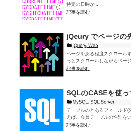
特定の日時か...
記事を読む
jQeury でペー
jQuery
,
Web
ページをある程度スクロール
っとスクロールしながらページの
記事を読む
SQLのCASEを
MySQL
,
SQL Server
テーブルのとあるフィールド(列
えば、会員テーブルの性別をいう
記事を読む