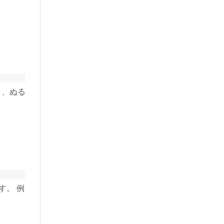
と、ぬる
す。 例