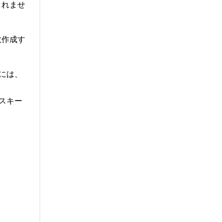
しれませ
数作成す
マには、
スキー