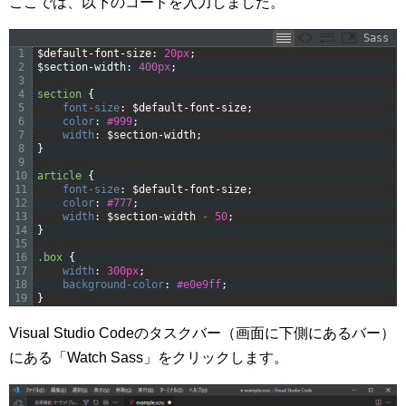
ここでは、以下のコードを入力しました。
Sass
1
$default-font-size
:
20px
;
2
$section-width
:
400px
;
3
4
section 
{
5
font-size
:
$default-font-size
;
6
color
:
#999
;
7
width
:
$section-width
;
8
}
9
10
article 
{
11
font-size
:
$default-font-size
;
12
color
:
#777
;
13
width
:
$section-width
-
50
;
14
}
15
16
.box 
{
17
width
:
300px
;
18
background-color
:
#e0e9ff
;
19
}
Visual Studio Codeのタスクバー（画面に下側にあるバー）
にある「Watch Sass」をクリックします。