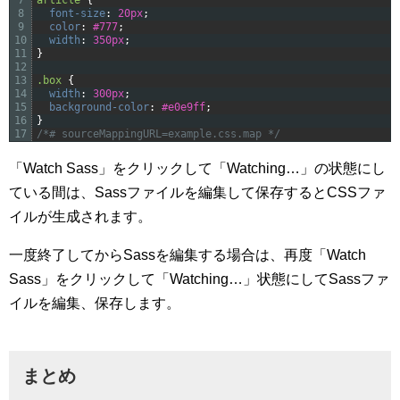
8
font-size
:
20px
;
9
color
:
#777
;
10
width
:
350px
;
11
}
12
13
.box 
{
14
width
:
300px
;
15
background-color
:
#e0e9ff
;
16
}
17
/*# sourceMappingURL=example.css.map */
「Watch Sass」をクリックして「Watching…」の状態にし
ている間は、Sassファイルを編集して保存するとCSSファ
イルが生成されます。
一度終了してからSassを編集する場合は、再度「Watch
Sass」をクリックして「Watching…」状態にしてSassファ
イルを編集、保存します。
まとめ