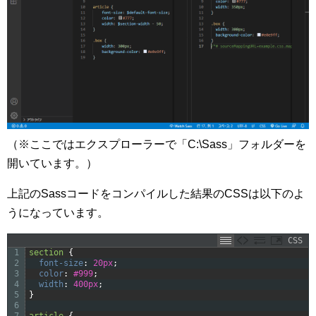
（※ここではエクスプローラーで「C:\Sass」フォルダーを
開いています。）
上記のSassコードをコンパイルした結果のCSSは以下のよ
うになっています。
CSS
1
section 
{
2
font-size
:
20px
;
3
color
:
#999
;
4
width
:
400px
;
5
}
6
7
article 
{