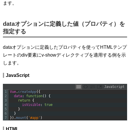
ます。
dataオプションに定義した値（プロパティ）を
指定する
dataオプションに定義したプロパティを使ってHTMLテンプ
レートのdiv要素にv-showディレクティブを適用する例を示
します。
JavaScript
JavaScript
1
Vue
.
createApp
(
{
2
data
:
function
(
)
{
3
return
{
4
isVisible
:
true
5
}
6
}
7
}
)
.
mount
(
'#app'
)
HTML