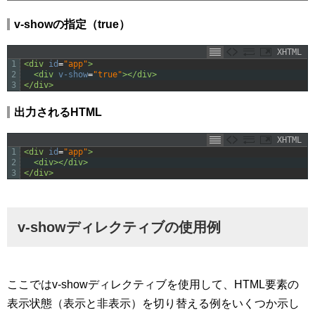
v-showの指定（true）
XHTML
1
<div 
id
=
"app"
>
2
<div 
v-show
=
"true"
>
</div>
3
</div>
出力されるHTML
XHTML
1
<div 
id
=
"app"
>
2
<div>
</div>
3
</div>
v-showディレクティブの使用例
ここではv-showディレクティブを使用して、HTML要素の
表示状態（表示と非表示）を切り替える例をいくつか示し