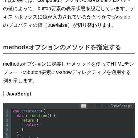
上記の例では、computedオプションのisVisibleプロパティ
の値によって、button要素の表示状態を設定しています。テ
キストボックスに値が入力されているかどうかでisVisible
のプロパティの値（true/false）が切り替わります。
methodsオプションのメソッドを指定する
methodsオプションに定義したメソッドを使ってHTMLテン
プレートのbutton要素にv-showディレクティブを適用する
例を示します。
JavaScript
JavaScript
1
Vue
.
createApp
(
{
2
data
:
function
(
)
{
3
return
{
4
value
:
''
5
}
6
}
,