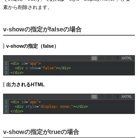
素から削除されます。
v-showの指定がfalseの場合
v-showの指定（false）
XHTML
1
<div 
id
=
"app"
>
2
<div 
v-show
=
"false"
>
</div>
3
</div>
出力されるHTML
XHTML
1
<div 
id
=
"app"
>
2
<div 
style
=
"display: none;"
>
</div>
3
</div>
v-showの指定がtrueの場合