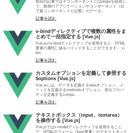
前回の記事では子コンポーネントにはpropsを経由し
て、親側のアプリケーションやコンポーネント（以
下親コンポーネントと記載）のデータ...
記事を読む
v-bindディレクティブで複数の属性をま
とめて一括指定する [Vue.js]
Vue.jsのv-bindディレクティブを使用すると、HTML
要素の属性に値をバインドすることができます。 v-
bin...
記事を読む
カスタムオプションを定義して参照する
$options [Vue.js]
Vue.jsには、データを定義するdataオプション、メ
ソッドを定義するmethodsオプション、算出プロパ
ティを定義するcompu...
記事を読む
テキストボックス（input、textarea）
を操作する [Vue.js]
Vue.jsではv-modelディレクティブを使用すること
で、HTMLのフォーム（form要素）のテキストボック