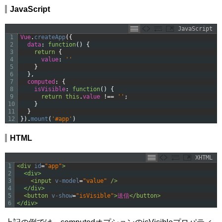
JavaScript
JavaScript
1
Vue
.
createApp
(
{
2
data
:
function
(
)
{
3
return
{
4
value
:
''
5
}
6
}
,
7
computed
:
{
8
isVisible
:
function
(
)
{
9
return
this
.
value
!
==
''
;
10
}
11
}
12
}
)
.
mount
(
'#app'
)
HTML
XHTML
1
<div 
id
=
"app"
>
2
<div>
3
<input 
v-model
=
"value"
 />
4
</div>
5
<button 
v-show
=
"isVisible"
>
送信
</button>
6
</div>