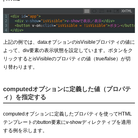
XHTML
1
<div 
id
=
"app"
>
2
<div 
v-show
=
"isVisible"
>
v-showで表示／表示
</div>
3
<button 
v-on
:
click
=
"isVisible = !isVisible"
>
ボタン
</button
4
</div>
上記の例では、dataオプションのisVisibleプロパティの値に
よって、div要素の表示状態を設定しています。ボタンをク
リックするとisVisibleのプロパティの値（true/false）が切
り替わります。
computedオプションに定義した値（プロパテ
ィ）を指定する
computedオプションに定義したプロパティを使ってHTML
テンプレートのbutton要素にv-showディレクティブを適用
する例を示します。