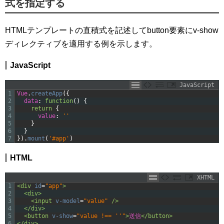
式を指定する
HTMLテンプレートの直積式を記述してbutton要素にv-show
ディレクティブを適用する例を示します。
JavaScript
JavaScript
1
Vue
.
createApp
(
{
2
data
:
function
(
)
{
3
return
{
4
value
:
''
5
}
6
}
7
}
)
.
mount
(
'#app'
)
HTML
XHTML
1
<div 
id
=
"app"
>
2
<div>
3
<input 
v-model
=
"value"
 />
4
</div>
5
<button 
v-show
=
"value !== ''"
>
送信
</button>
6
</div>