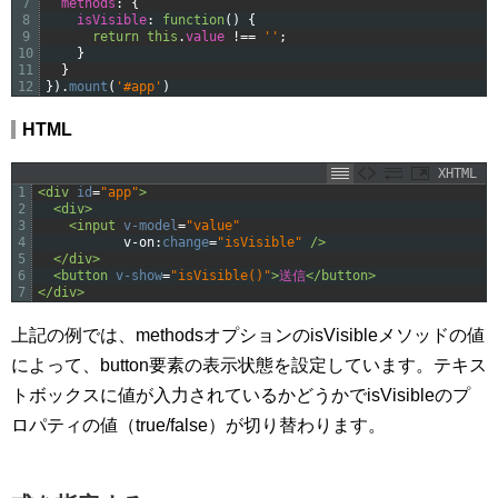
7
methods
:
{
8
isVisible
:
function
(
)
{
9
return
this
.
value
!
==
''
;
10
}
11
}
12
}
)
.
mount
(
'#app'
)
HTML
XHTML
1
<div 
id
=
"app"
>
2
<div>
3
<input 
v-model
=
"value"
4
v-on
:
change
=
"isVisible"
 />
5
</div>
6
<button 
v-show
=
"isVisible()"
>
送信
</button>
7
</div>
上記の例では、methodsオプションのisVisibleメソッドの値
によって、button要素の表示状態を設定しています。テキス
トボックスに値が入力されているかどうかでisVisibleのプ
ロパティの値（true/false）が切り替わります。