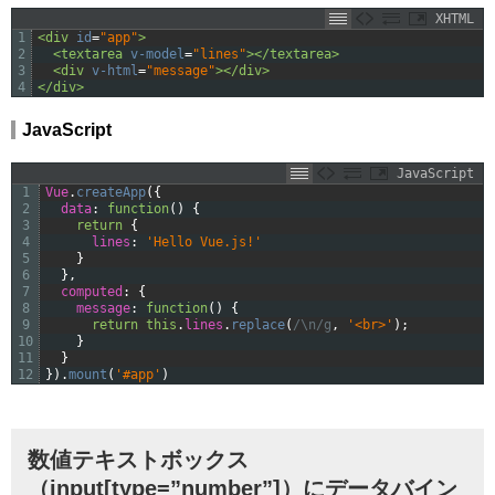
XHTML
1
<div 
id
=
"app"
>
2
<textarea 
v-model
=
"lines"
>
</textarea>
3
<div 
v-html
=
"message"
>
</div>
4
</div>
JavaScript
JavaScript
1
Vue
.
createApp
(
{
2
data
:
function
(
)
{
3
return
{
4
lines
:
'Hello Vue.js!'
5
}
6
}
,
7
computed
:
{
8
message
:
function
(
)
{
9
return
this
.
lines
.
replace
(
/\n/g
,
'<br>'
)
;
10
}
11
}
12
}
)
.
mount
(
'#app'
)
数値テキストボックス
（input[type=”number”]）にデータバイン