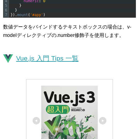
4
numeric
:
0
5
}
6
}
7
}
)
.
mount
(
'#app'
)
数値データをバインドするテキストボックスの場合は、v-
modelディレクティブの.number修飾子を使用します。
Vue.js 入門 Tips 一覧