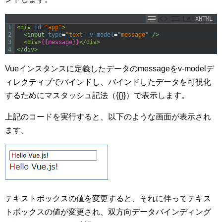
XHTML
1
<div 
id
=
"app"
>
2
<input 
type
=
"text"
v-model
=
"message"
 />
3
<div>
{{message}}
</div>
4
</div>
Vueインスタンスに定義したデータのmessageをv-modelデ
ィレクティブでバインドし、バインドしたデータを可視化
するためにマスタッシュ記法（{{}}）で表示します。
上記のコードを実行すると、以下のような画面が表示され
ます。
テキストボックスの値を変更すると、それに伴ってテキス
トボックスの値が変更され、双方向データバインディング