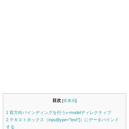
目次
[
非表示
]
1
双方向バインディングを行うv-modelディレクティブ
2
テキストボックス（input[type=”text”]）にデータバインド
する