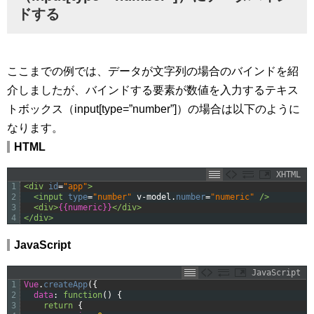
ドする
ここまでの例では、データが文字列の場合のバインドを紹
介しましたが、バインドする要素が数値を入力するテキス
トボックス（input[type=”number”]）の場合は以下のように
なります。
HTML
XHTML
1
<div 
id
=
"app"
>
2
<input 
type
=
"number"
v-model
.
number
=
"numeric"
 />
3
<div>
{{numeric}}
</div>
4
</div>
JavaScript
JavaScript
1
Vue
.
createApp
(
{
2
data
:
function
(
)
{
3
return
{