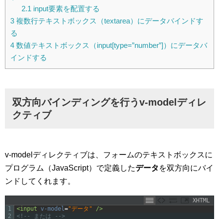
2.1
input要素を配置する
3
複数行テキストボックス（textarea）にデータバインドす
る
4
数値テキストボックス（input[type=”number”]）にデータバ
インドする
双方向バインディングを行うv-modelディレ
クティブ
v-modelディレクティブは、フォームのテキストボックスに
プログラム（JavaScript）で定義した
データ
を双方向にバイ
ンドしてくれます。
XHTML
1
<input 
v-model
=
"データ"
 />
2
<!-- または -->