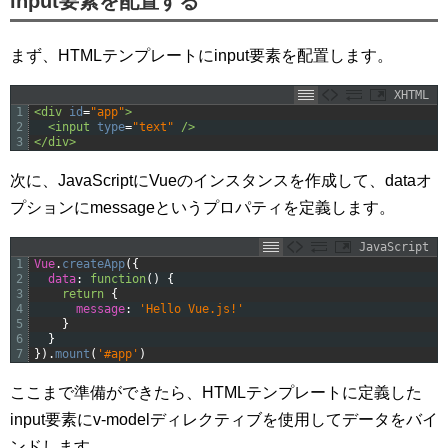
input要素を配置する
まず、HTMLテンプレートにinput要素を配置します。
XHTML
1
<div 
id
=
"app"
>
2
<input 
type
=
"text"
 />
3
</div>
次に、JavaScriptにVueのインスタンスを作成して、dataオ
プションにmessageというプロパティを定義します。
JavaScript
1
Vue
.
createApp
(
{
2
data
:
function
(
)
{
3
return
{
4
message
:
'Hello Vue.js!'
5
}
6
}
7
}
)
.
mount
(
'#app'
)
ここまで準備ができたら、HTMLテンプレートに定義した
input要素にv-modelディレクティブを使用してデータをバイ
ンドします。