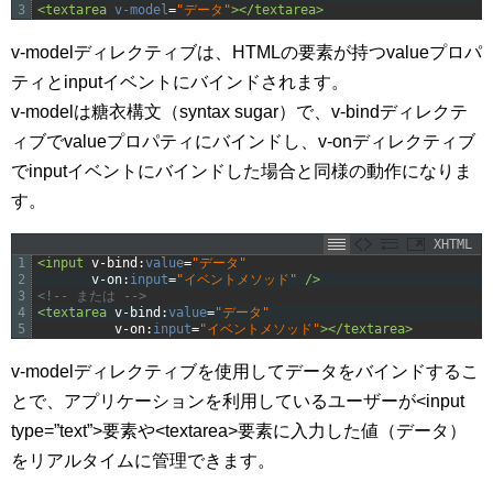
3
<textarea 
v-model
=
"データ"
>
</textarea>
v-modelディレクティブは、HTMLの要素が持つvalueプロパ
ティとinputイベントにバインドされます。
v-modelは糖衣構文（syntax sugar）で、v-bindディレクテ
ィブでvalueプロパティにバインドし、v-onディレクティブ
でinputイベントにバインドした場合と同様の動作になりま
す。
XHTML
1
<input 
v-bind
:
value
=
"データ"
2
v-on
:
input
=
"イベントメソッド"
 />
3
<!-- または -->
4
<textarea 
v-bind
:
value
=
"データ"
5
v-on
:
input
=
"イベントメソッド"
>
</textarea>
v-modelディレクティブを使用してデータをバインドするこ
とで、アプリケーションを利用しているユーザーが<input
type=”text”>要素や<textarea>要素に入力した値（データ）
をリアルタイムに管理できます。