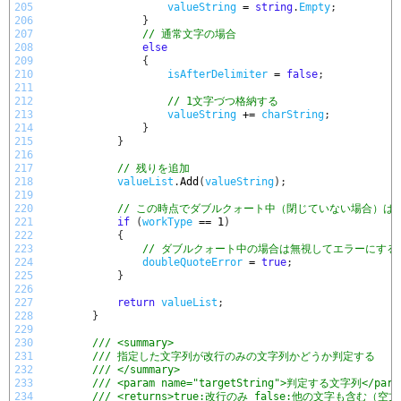
205
valueString
=
string
.
Empty
;
206
}
207
// 通常文字の場合
208
else
209
{
210
isAfterDelimiter
=
false
;
211
212
// 1文字づつ格納する
213
valueString
+=
charString
;
214
}
215
}
216
217
// 残りを追加
218
valueList
.
Add
(
valueString
)
;
219
220
// この時点でダブルクォート中（閉じていない場合）は
221
if
(
workType
==
1
)
222
{
223
// ダブルクォート中の場合は無視してエラーにする
224
doubleQuoteError
=
true
;
225
}
226
227
return
valueList
;
228
}
229
230
/// <summary>
231
/// 指定した文字列が改行のみの文字列かどうか判定する
232
/// </summary>
233
/// <param name="targetString">判定する文字列</para
234
/// <returns>true:改行のみ false:他の文字も含む（空文