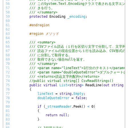
56
/// このSystem.Text.Encodingクラスで表される
57
/// きを行う。
58
/// </summary>
59
protected
Encoding 
_encoding
;
60
61
#endregion
62
63
#region メソッド
64
65
/// <summary>
66
/// CSVファイル読込（１行を区切り文字で分割して、文字列
67
/// 読込ファイルの現在位置から１行を読み込み、CSV形式
68
/// に分割して取得する。
69
/// 取得できない場合nullを返す。
70
/// </summary>
71
/// <param name="lineText">1行分のテキスト</param>
72
/// <param name="doubleQuoteError">ダブルクォ
73
/// <returns>読込文字列配列</returns>
74
//public virtual string[] CsvReadStrings()
75
public
virtual
List
<
string
>
ReadLine
(
out
string
l
76
{
77
lineText
=
string
.
Empty
;
78
doubleQuoteError
=
false
;
79
80
if
(
_streamReader
.
Peek
(
)
<
0
)
81
{
82
return
null
;
83
}
84