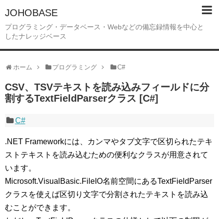
JOHOBASE
プログラミング・データベース・Webなどの備忘録情報を中心と
したナレッジベース
ホーム
プログラミング
C#
CSV、TSVテキストを読み込みフィールドに分
割するTextFieldParserクラス [C#]
C#
.NET Frameworkには、カンマやタブ文字で区切られたテキ
ストテキストを読み込むための便利なクラスが用意されて
います。
Microsoft.VisualBasic.FileIO名前空間にあるTextFieldParser
クラスを使えば区切り文字で分割されたテキストを読み込
むことができます。