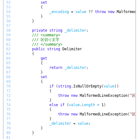
52
set
53
{
54
_encoding
=
value
?
?
throw
new
MalformedL
55
}
56
}
57
58
private
string
_delimiter
;
59
/// <summary>
60
/// 区切り文字
61
/// </summary>
62
public
string
Delimiter
63
{
64
get
65
{
66
return
_delimiter
;
67
}
68
set
69
{
70
if
(
string
.
IsNullOrEmpty
(
value
)
)
71
{
72
throw
new
MalformedLineException
(
"区切
73
}
74
else
if
(
value
.
Length
>
1
)
75
{
76
throw
new
MalformedLineException
(
"区切
77
}
78
_delimiter
=
value
;
79
}
80
}
81