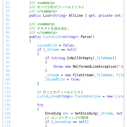
82
/// <summary>
83
/// すべての行のフィールドリスト
84
/// </summary>
85
public
List
<
string
>
AllLine
{
get
;
private
set
;
}
86
87
/// <summary>
88
/// テキストを読み込む。
89
/// </summary>
90
public
List
<
List
<
string
>
>
Parse
(
)
91
{
92
isLoadFile
=
false
;
93
if
(
_stream
==
null
)
94
{
95
if
(
string
.
IsNullOrEmpty
(
_fileName
)
)
96
{
97
throw
new
MalformedLineException
(
"ス
98
}
99
_stream
=
new
FileStream
(
_fileName
,
FileM
100
isLoadFile
=
true
;
101
}
102
103
// 行ごとのフィールドリスト
104
List
<
List
<
string
>
>
fieldsPerLine
=
new
List
<
L
105
106
try
107
{
108
Encoding 
enc
=
GetEncoding
(
_stream
,
out
s
109
// エンコーディングの取得
110
if
(
_encoding
==
null
)
111
{