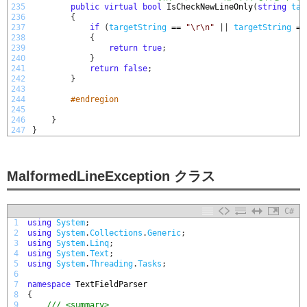
235
public
virtual
bool
IsCheckNewLineOnly
(
string
tar
236
{
237
if
(
targetString
==
"\r\n"
|
|
targetString
==
238
{
239
return
true
;
240
}
241
return
false
;
242
}
243
244
#endregion
245
246
}
247
}
MalformedLineException クラス
C#
1
using
System
;
2
using
System
.
Collections
.
Generic
;
3
using
System
.
Linq
;
4
using
System
.
Text
;
5
using
System
.
Threading
.
Tasks
;
6
7
namespace
TextFieldParser
8
{
9
/// <summary>