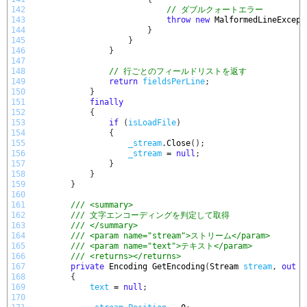
142
// ダブルクォートエラー
143
throw
new
MalformedLineExcept
144
}
145
}
146
}
147
148
// 行ごとのフィールドリストを返す
149
return
fieldsPerLine
;
150
}
151
finally
152
{
153
if
(
isLoadFile
)
154
{
155
_stream
.
Close
(
)
;
156
_stream
=
null
;
157
}
158
}
159
}
160
161
/// <summary>
162
/// 文字エンコーディングを判定して取得
163
/// </summary>
164
/// <param name="stream">ストリーム</param>
165
/// <param name="text">テキスト</param>
166
/// <returns></returns>
167
private
Encoding 
GetEncoding
(
Stream 
stream
,
out
s
168
{
169
text
=
null
;
170