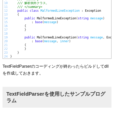
10
/// 解析例外クラス。
11
/// </summary>
12
public
class
MalformedLineException
:
Exception
13
{
14
public
MalformedLineException
(
string
message
)
15
:
base
(
message
)
16
{
17
}
18
19
public
MalformedLineException
(
string
message
,
Exce
20
:
base
(
message
,
inner
)
21
{
22
}
23
}
24
}
TextFieldParserのコーディングが終わったらビルドしてdll
を作成しておきます。
TextFieldParserを使用したサンプルプログ
ラム