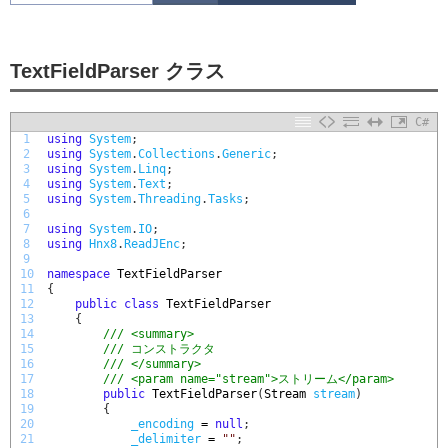
TextFieldParser クラス
C#
1
using
System
;
2
using
System
.
Collections
.
Generic
;
3
using
System
.
Linq
;
4
using
System
.
Text
;
5
using
System
.
Threading
.
Tasks
;
6
7
using
System
.
IO
;
8
using
Hnx8
.
ReadJEnc
;
9
10
namespace
TextFieldParser
11
{
12
public
class
TextFieldParser
13
{
14
/// <summary>
15
/// コンストラクタ
16
/// </summary>
17
/// <param name="stream">ストリーム</param>
18
public
TextFieldParser
(
Stream 
stream
)
19
{
20
_encoding
=
null
;
21
_delimiter
=
""
;