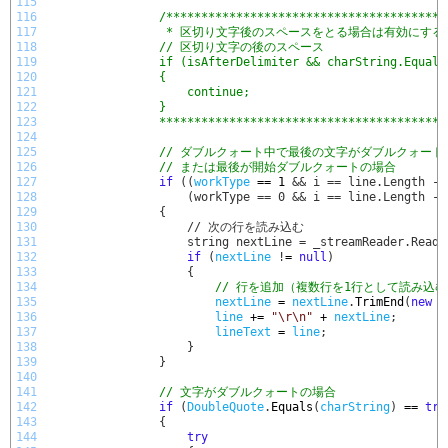
115
116
/****************************************
117
                 * 区切り文字後のスペースをとる場合は有効にする
118
                // 区切り文字の後のスペース
119
                if (isAfterDelimiter && charString.Equals
120
                {
121
                    continue;
122
                }
123
                *****************************************
124
125
// ダブルクォート中で最後の文字がダブルクォート
126
// または最後が開始ダブルクォートの場合
127
if
(
(
workType
==
1
&& i == line.Length - 
128
                    (workType == 0 && i == line.Length - 
129
                {
130
                    // 次の行を読み込む
131
                    string nextLine = _streamReader.ReadL
132
if
(
nextLine
!
=
null
)
133
{
134
// 行を追加（複数行を1行として読み込む
135
nextLine
=
nextLine
.
TrimEnd
(
new
c
136
line
+=
"\r\n"
+
nextLine
;
137
lineText
=
line
;
138
}
139
}
140
141
// 文字がダブルクォートの場合
142
if
(
DoubleQuote
.
Equals
(
charString
)
==
tru
143
{
144
try