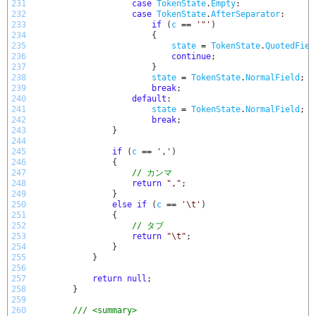
231
case
TokenState
.
Empty
:
232
case
TokenState
.
AfterSeparator
:
233
if
(
c
==
'"'
)
234
{
235
state
=
TokenState
.
QuotedFiel
236
continue
;
237
}
238
state
=
TokenState
.
NormalField
;
239
break
;
240
default
:
241
state
=
TokenState
.
NormalField
;
242
break
;
243
}
244
245
if
(
c
==
','
)
246
{
247
// カンマ
248
return
","
;
249
}
250
else
if
(
c
==
'\t'
)
251
{
252
// タブ
253
return
"\t"
;
254
}
255
}
256
257
return
null
;
258
}
259
260
/// <summary>