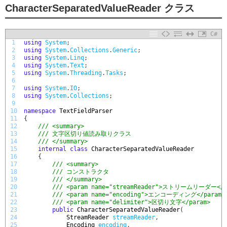
CharacterSeparatedValueReader クラス
C#
1
using
System
;
2
using
System
.
Collections
.
Generic
;
3
using
System
.
Linq
;
4
using
System
.
Text
;
5
using
System
.
Threading
.
Tasks
;
6
7
using
System
.
IO
;
8
using
System
.
Collections
;
9
10
namespace
TextFieldParser
11
{
12
/// <summary>
13
/// 文字区切り値読み取りクラス
14
/// </summary>
15
internal
class
CharacterSeparatedValueReader
16
{
17
/// <summary>
18
/// コンストラクタ
19
/// </summary>
20
/// <param name="streamReader">ストリームリーダー</p
21
/// <param name="encoding">エンコーディング</param>
22
/// <param name="delimiter">区切り文字</param>
23
public
CharacterSeparatedValueReader
(
24
StreamReader 
streamReader
,
25
Encoding 
encoding
,