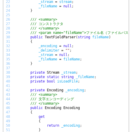
22
_stream
=
stream
;
23
_fileName
=
null
;
24
}
25
26
/// <summary>
27
/// コンストラクタ
28
/// </summary>
29
/// <param name="fileName">ファイル名（ファイルパス）<
30
public
TextFieldParser
(
string
fileName
)
31
{
32
_encoding
=
null
;
33
_delimiter
=
""
;
34
_stream
=
null
;
35
_fileName
=
fileName
;
36
}
37
38
private
Stream 
_stream
;
39
private
static
string
_fileName
;
40
private
bool
isLoadFile
;
41
42
private
Encoding 
_encoding
;
43
/// <summary>
44
/// 文字エンコーディング
45
/// </summary>
46
public
Encoding
Encoding
47
{
48
get
49
{
50
return
_encoding
;
51
}