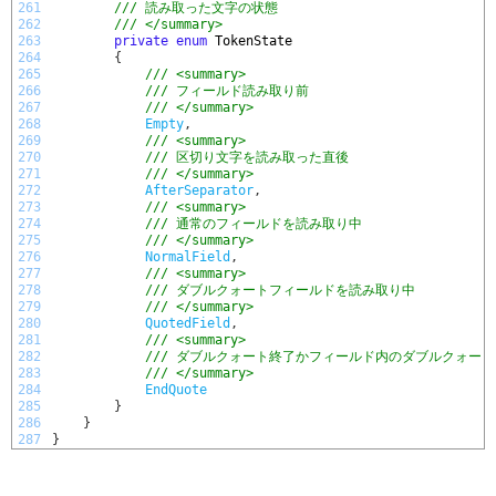
261
/// 読み取った文字の状態
262
/// </summary>
263
private
enum
TokenState
264
{
265
/// <summary>
266
/// フィールド読み取り前
267
/// </summary>
268
Empty
,
269
/// <summary>
270
/// 区切り文字を読み取った直後
271
/// </summary>
272
AfterSeparator
,
273
/// <summary>
274
/// 通常のフィールドを読み取り中
275
/// </summary>
276
NormalField
,
277
/// <summary>
278
/// ダブルクォートフィールドを読み取り中
279
/// </summary>
280
QuotedField
,
281
/// <summary>
282
/// ダブルクォート終了かフィールド内のダブルクォー
283
/// </summary>
284
EndQuote
285
}
286
}
287
}