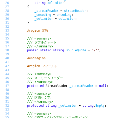
26
string
delimiter
)
27
{
28
_streamReader
=
streamReader
;
29
_encoding
=
encoding
;
30
_delimiter
=
delimiter
;
31
}
32
33
#region 定数
34
35
/// <summary>
36
/// ダブルクォート
37
/// </summary>
38
public
static
string
DoubleQuote
=
"\""
;
39
40
#endregion
41
42
#region フィールド
43
44
/// <summary>
45
/// ストリームリーダー
46
/// </summary>
47
protected
StreamReader 
_streamReader
=
null
;
48
49
/// <summary>
50
/// 区切り文字。
51
/// </summary>
52
protected
string
_delimiter
=
string
.
Empty
;
53
54
/// <summary>
55
/// CSVファイルの文字エンコーディング。