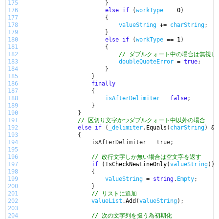
175
}
176
else
if
(
workType
==
0
)
177
{
178
valueString
+=
charString
;
179
}
180
else
if
(
workType
==
1
)
181
{
182
// ダブルクォート中の場合は無視
183
doubleQuoteError
=
true
;
184
}
185
}
186
finally
187
{
188
isAfterDelimiter
=
false
;
189
}
190
}
191
// 区切り文字かつダブルクォート中以外の場合
192
else
if
(
_delimiter
.
Equals
(
charString
)
&&
193
                {
194
                    isAfterDelimiter = true;
195
196
// 改行文字しか無い場合は空文字を返す
197
if
(
IsCheckNewLineOnly
(
valueString
)
)
198
{
199
valueString
=
string
.
Empty
;
200
}
201
// リストに追加
202
valueList
.
Add
(
valueString
)
;
203
204
// 次の文字列を扱う為初期化