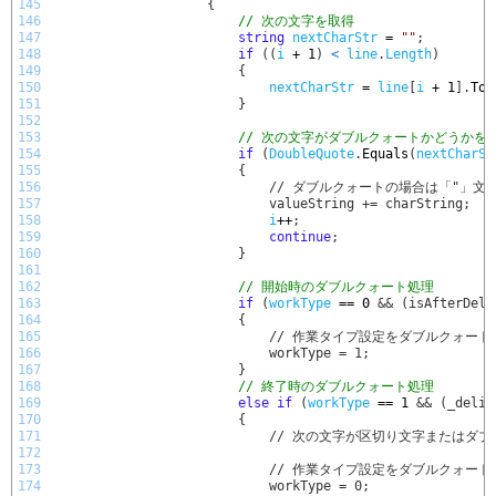
145
{
146
// 次の文字を取得
147
string
nextCharStr
=
""
;
148
if
(
(
i
+
1
)
<
line
.
Length
)
149
{
150
nextCharStr
=
line
[
i
+
1
]
.
ToS
151
}
152
153
// 次の文字がダブルクォートかどうかを
154
if
(
DoubleQuote
.
Equals
(
nextCharSt
155
                        {
156
                            // ダブルクォートの場合
157
                            valueString += charString;
158
i
++
;
159
continue
;
160
}
161
162
// 開始時のダブルクォート処理
163
if
(
workType
==
0
&& (isAfterDeli
164
                        {
165
                            // 作業タイプ設定をダブルク
166
                            workType = 1;
167
}
168
// 終了時のダブルクォート処理
169
else
if
(
workType
==
1
&& (_delim
170
                        {
171
                            // 次の文字が区切り文字また
172
173
                            // 作業タイプ設定をダブル
174
                            workType = 0;