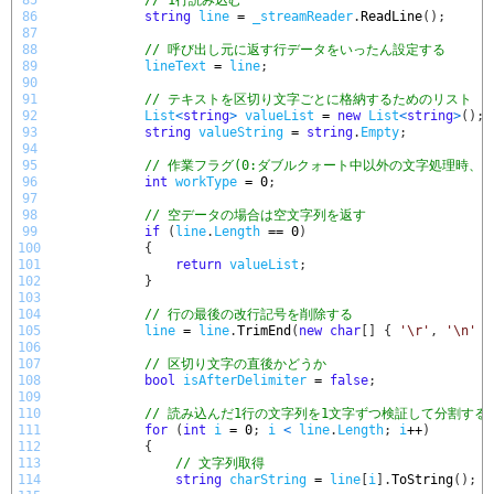
85
// 1行読み込む
86
string
line
=
_streamReader
.
ReadLine
(
)
;
87
88
// 呼び出し元に返す行データをいったん設定する
89
lineText
=
line
;
90
91
// テキストを区切り文字ごとに格納するためのリスト
92
List
<
string
>
valueList
=
new
List
<
string
>
(
)
;
93
string
valueString
=
string
.
Empty
;
94
95
// 作業フラグ(0:ダブルクォート中以外の文字処理時、
96
int
workType
=
0
;
97
98
// 空データの場合は空文字列を返す
99
if
(
line
.
Length
==
0
)
100
{
101
return
valueList
;
102
}
103
104
// 行の最後の改行記号を削除する
105
line
=
line
.
TrimEnd
(
new
char
[
]
{
'\r'
,
'\n'
}
106
107
// 区切り文字の直後かどうか
108
bool
isAfterDelimiter
=
false
;
109
110
// 読み込んだ1行の文字列を1文字ずつ検証して分割する
111
for
(
int
i
=
0
;
i
<
line
.
Length
;
i
++
)
112
{
113
// 文字列取得
114
string
charString
=
line
[
i
]
.
ToString
(
)
;