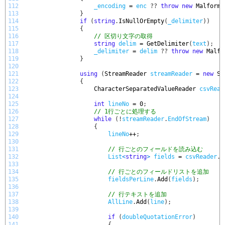
112
_encoding
=
enc
?
?
throw
new
Malforme
113
}
114
if
(
string
.
IsNullOrEmpty
(
_delimiter
)
)
115
{
116
// 区切り文字の取得
117
string
delim
=
GetDelimiter
(
text
)
;
118
_delimiter
=
delim
?
?
throw
new
Malfo
119
}
120
121
using
(
StreamReader 
streamReader
=
new
St
122
{
123
CharacterSeparatedValueReader 
csvRead
124
125
int
lineNo
=
0
;
126
// 1行ごとに処理する
127
while
(
!
streamReader
.
EndOfStream
)
128
{
129
lineNo
++
;
130
131
// 行ごとのフィールドを読み込む
132
List
<
string
>
fields
=
csvReader
.
R
133
134
// 行ごとのフィールドリストを追加
135
fieldsPerLine
.
Add
(
fields
)
;
136
137
// 行テキストを追加
138
AllLine
.
Add
(
line
)
;
139
140
if
(
doubleQuotationError
)
141
{