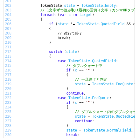
201
202
TokenState 
state
=
TokenState
.
Empty
;
203
// 1文字ずつ読み取り最初の区切り文字（カンマORタブ
204
foreach
(
var
c
in
target
)
205
{
206
if
(
state
!
=
TokenState
.
QuotedField
&& c 
207
                {
208
                    // 改行で終了
209
                    break;
210
}
211
212
switch
(
state
)
213
{
214
case
TokenState
.
QuotedField
:
215
// ダブルクォート中
216
if
(
c
==
'"'
)
217
{
218
// 一旦終了と判定
219
state
=
TokenState
.
EndQuote
;
220
}
221
continue
;
222
case
TokenState
.
EndQuote
:
223
if
(
c
==
'"'
)
224
{
225
// ダブルクォート内のダブルクォー
226
state
=
TokenState
.
QuotedFiel
227
continue
;
228
}
229
state
=
TokenState
.
NormalField
;
230
break
;