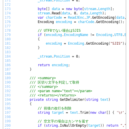
171
_stream
.
Position
=
0
;
172
173
byte
[
]
data
=
new
byte
[
stream
.
Length
]
;
174
stream
.
Read
(
data
,
0
,
data
.
Length
)
;
175
var
charCode
=
ReadJEnc
.
JP
.
GetEncoding
(
data
,
176
Encoding 
encoding
=
charCode
.
GetEncoding
(
)
;
177
178
// UTF8でない場合はSJIS
179
if
(
encoding
.
EncodingName
!
=
Encoding
.
UTF8
.
En
180
{
181
encoding
=
Encoding
.
GetEncoding
(
"SJIS"
)
;
182
}
183
184
_stream
.
Position
=
0
;
185
186
return
encoding
;
187
}
188
189
/// <summary>
190
/// 区切り文字を判定して取得
191
/// </summary>
192
/// <param name="text"></param>
193
/// <returns></returns>
194
private
string
GetDelimiter
(
string
text
)
195
{
196
// 前後の改行を削除
197
string
target
=
text
.
Trim
(
new
char
[
]
{
'\r'
,
198
199
// 空文字の場合はカンマを返す
200
if
(
string
.
IsNullOrEmpty
(
target
)
)
return
","
;