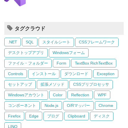
タグクラウド
.NET
SQL
スタイルシート
CSSフレームワーク
デスクトップアプリ
Windowsフォーム
ファイル・フォルダー
Form
TextBox RichTextBox
Controls
インストール
ダウンロード
Exception
セットアップ
拡張メソッド
CSSプリプロセッサ
Windowsアカウント
Color
Reflection
WPF
コンポーネント
Node.js
O/Rマッパー
Chrome
Firefox
Edge
ブログ
Clipboard
ディスク
LINQ