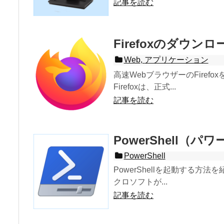
記事を読む
Firefoxのダウ
Web
,
アプリケーション
高速WebブラウザーのFiref
Firefoxは、正式...
記事を読む
PowerShell（パ
PowerShell
PowerShellを起動する方法を
クロソフトが...
記事を読む