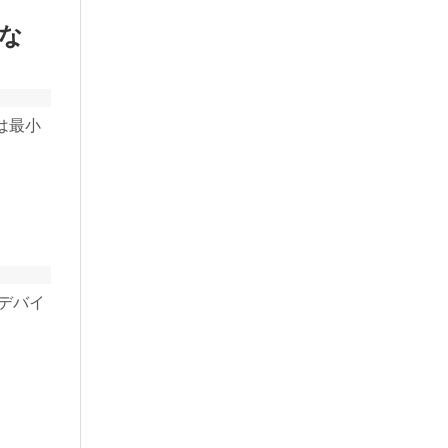
な
は最小
、デバイ