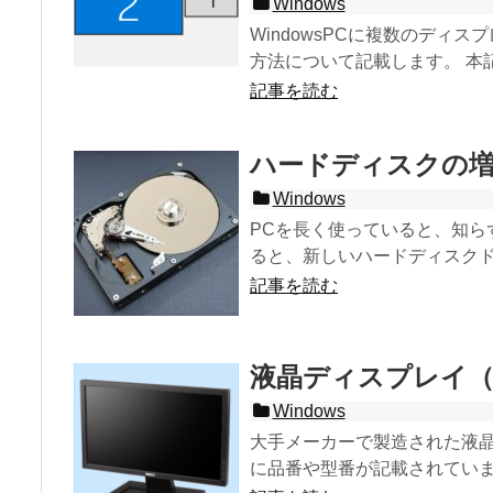
Windows
WindowsPCに複数のデ
方法について記載します。 本記
記事を読む
ハードディスクの増
Windows
PCを長く使っていると、知
ると、新しいハードディスクドラ
記事を読む
液晶ディスプレイ（
Windows
大手メーカーで製造された液
に品番や型番が記載されています