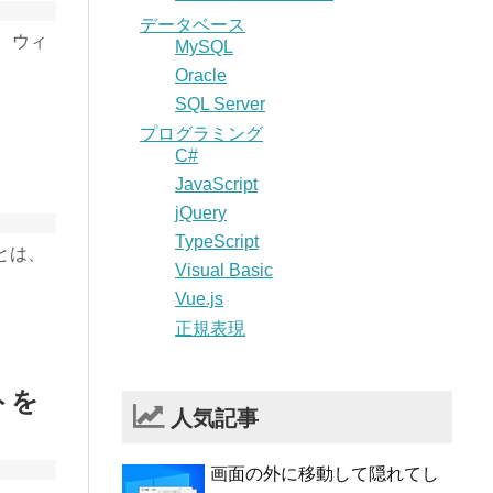
データベース
、ウィ
MySQL
Oracle
SQL Server
プログラミング
C#
JavaScript
jQuery
TypeScript
とは、
Visual Basic
Vue.js
正規表現
トを
人気記事
画面の外に移動して隠れてし