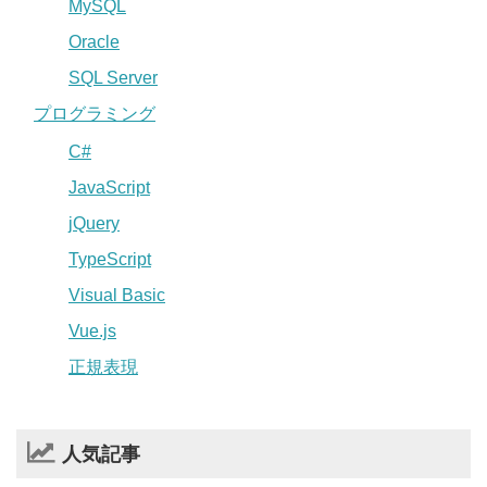
MySQL
Oracle
SQL Server
プログラミング
C#
JavaScript
jQuery
TypeScript
Visual Basic
Vue.js
正規表現
人気記事