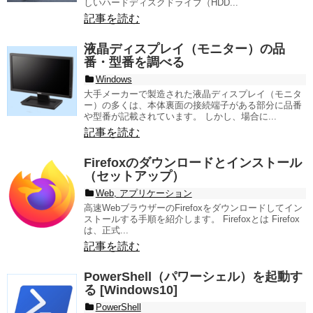
しいハードディスクドライブ（HDD...
記事を読む
液晶ディスプレイ（モニター）の品
番・型番を調べる
Windows
大手メーカーで製造された液晶ディスプレイ（モニタ
ー）の多くは、本体裏面の接続端子がある部分に品番
や型番が記載されています。 しかし、場合に...
記事を読む
Firefoxのダウンロードとインストール
（セットアップ）
Web
,
アプリケーション
高速WebブラウザーのFirefoxをダウンロードしてイン
ストールする手順を紹介します。 Firefoxとは Firefox
は、正式...
記事を読む
PowerShell（パワーシェル）を起動す
る [Windows10]
PowerShell