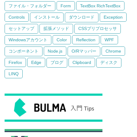
ファイル・フォルダー
Form
TextBox RichTextBox
Controls
インストール
ダウンロード
Exception
セットアップ
拡張メソッド
CSSプリプロセッサ
Windowsアカウント
Color
Reflection
WPF
コンポーネント
Node.js
O/Rマッパー
Chrome
Firefox
Edge
ブログ
Clipboard
ディスク
LINQ