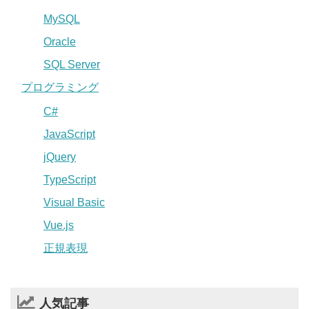
MySQL
Oracle
SQL Server
プログラミング
C#
JavaScript
jQuery
TypeScript
Visual Basic
Vue.js
正規表現
人気記事